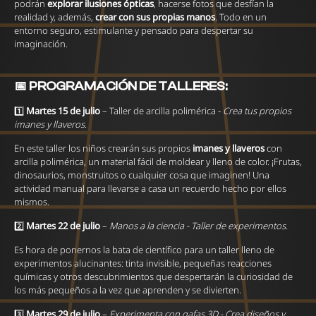
podrán
explorar ilusiones ópticas
, hacerse fotos que desfían la
realidad y, además,
crear con sus propias manos
. Todo en un
entorno seguro, estimulante y pensado para despertar su
imaginación.
📅 PROGRAMACIÓN DE TALLERES:
1️⃣
Martes 15 de julio
– Taller de arcilla polimérica -
Crea tus propios
imanes y llaveros
.
En este taller los niños crearán sus propios
imanes y llaveros
con
arcilla polimérica, un material fácil de moldear y lleno de color. ¡Frutas,
dinosaurios, monstruitos o cualquier cosa que imaginen! Una
actividad manual para llevarse a casa un recuerdo hecho por ellos
mismos.
2️⃣
Martes 22 de julio
–
Manos a la ciencia - Taller de experimentos
.
Es hora de ponernos la bata de científico para un taller lleno de
experimentos
alucinantes: tinta invisible, pequeñas reacciones
químicas y otros descubrimientos que despertarán la curiosidad de
los más pequeños a la vez que aprenden y se divierten.
3️⃣
Martes 29 de julio
–
Experimenta con gafas 3D - Crea diseños y